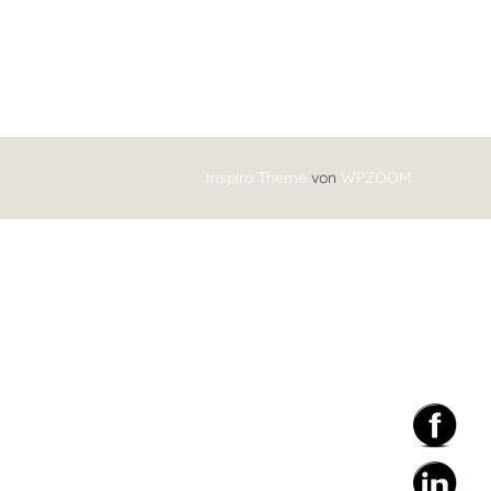
Inspiro Theme
von
WPZOOM